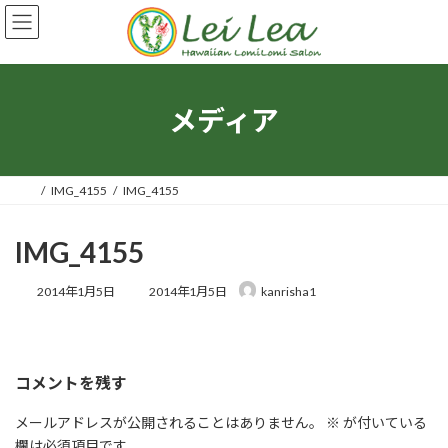
コ
ナ
ン
ビ
テ
ゲ
ン
ー
ツ
シ
へ
ョ
メディア
ス
ン
キ
に
ッ
移
プ
動
IMG_4155
IMG_4155
IMG_4155
最
2014年1月5日
2014年1月5日
kanrisha1
終
更
新
日
時
コメントを残す
:
メールアドレスが公開されることはありません。
※
が付いている
欄は必須項目です