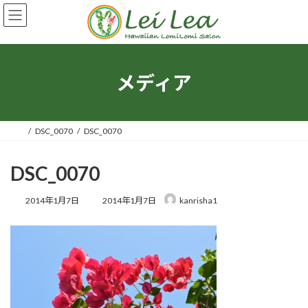
コ
ナ
ン
ビ
テ
ゲ
ン
ー
ツ
シ
へ
ョ
メディア
ス
ン
キ
に
ッ
移
プ
動
DSC_0070
DSC_0070
DSC_0070
最
2014年1月7日
2014年1月7日
kanrisha1
終
更
新
日
時
: