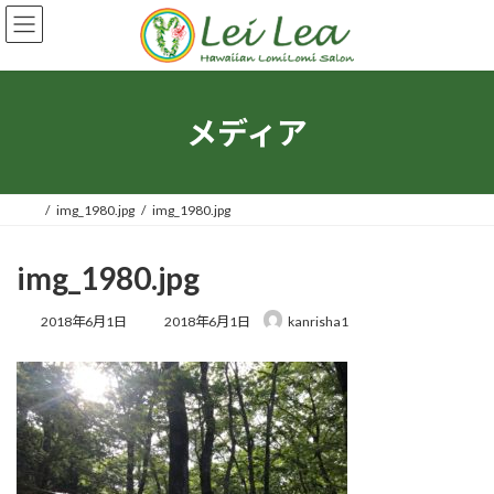
コ
ナ
ン
ビ
テ
ゲ
ン
ー
ツ
シ
へ
ョ
メディア
ス
ン
キ
に
ッ
移
プ
動
img_1980.jpg
img_1980.jpg
img_1980.jpg
最
2018年6月1日
2018年6月1日
kanrisha1
終
更
新
日
時
: