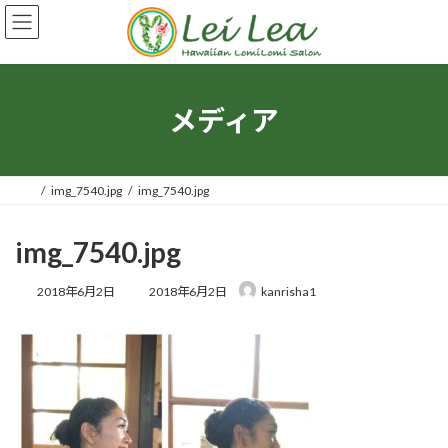
コ
ナ
ン
ビ
テ
ゲ
ン
ー
ツ
シ
へ
ョ
メディア
ス
ン
キ
に
ッ
移
プ
動
img_7540.jpg
img_7540.jpg
img_7540.jpg
最
2018年6月2日
2018年6月2日
kanrisha1
終
更
新
日
時
: