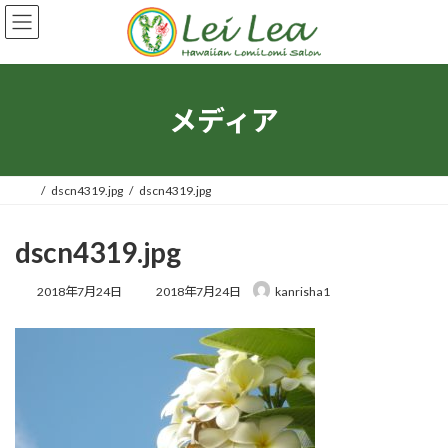
コ
ナ
ン
ビ
テ
ゲ
ン
ー
ツ
シ
へ
ョ
メディア
ス
ン
キ
に
ッ
移
プ
動
dscn4319.jpg
dscn4319.jpg
dscn4319.jpg
最
2018年7月24日
2018年7月24日
kanrisha1
終
更
新
日
時
: