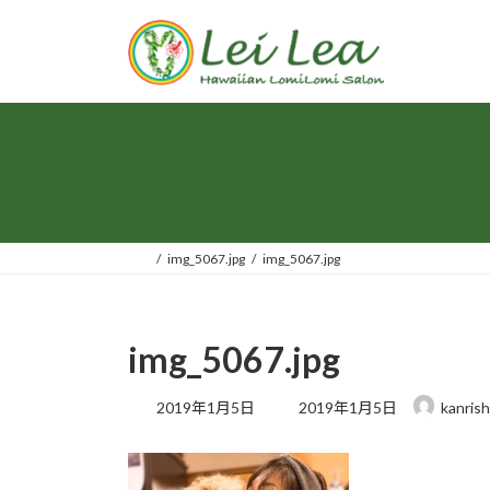
コ
ナ
ン
ビ
テ
ゲ
ン
ー
ツ
シ
へ
ョ
ス
ン
キ
に
ッ
移
プ
動
img_5067.jpg
img_5067.jpg
img_5067.jpg
最
2019年1月5日
2019年1月5日
kanris
終
更
新