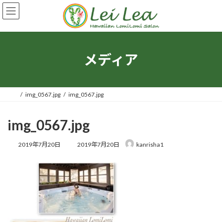
コ
ナ
ン
ビ
テ
ゲ
ン
ー
ツ
シ
へ
ョ
メディア
ス
ン
キ
に
ッ
移
プ
動
img_0567.jpg
img_0567.jpg
img_0567.jpg
最
2019年7月20日
2019年7月20日
kanrisha1
終
更
新
日
時
: