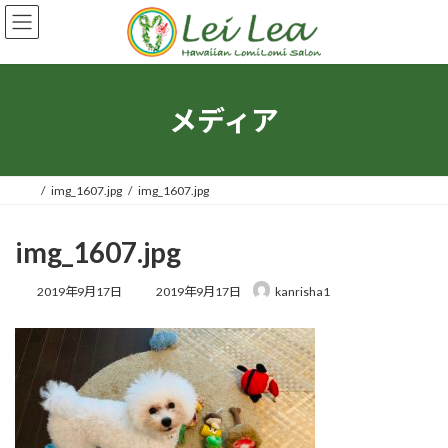
コ
ナ
ン
ビ
テ
ゲ
ン
ー
ツ
シ
へ
ョ
メディア
ス
ン
キ
に
ッ
移
プ
動
img_1607.jpg
img_1607.jpg
img_1607.jpg
最
2019年9月17日
2019年9月17日
kanrisha1
終
更
新
日
時
: