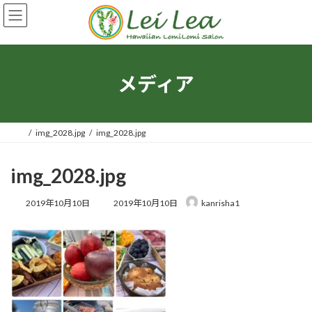
コ
ナ
ン
ビ
テ
ゲ
ン
ー
ツ
シ
へ
ョ
メディア
ス
ン
キ
に
ッ
移
プ
動
img_2028.jpg
img_2028.jpg
img_2028.jpg
最
2019年10月10日
2019年10月10日
kanrisha1
終
更
新
日
時
: