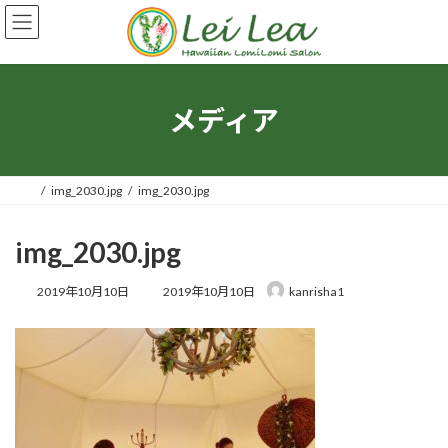
コ
ナ
ン
ビ
テ
ゲ
ン
ー
ツ
シ
へ
ョ
メディア
ス
ン
キ
に
ッ
移
プ
動
img_2030.jpg
img_2030.jpg
img_2030.jpg
最
2019年10月10日
2019年10月10日
kanrisha1
終
更
新
日
時
: