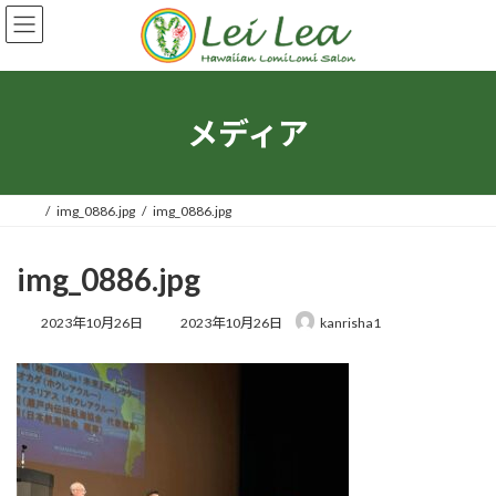
コ
ナ
ン
ビ
テ
ゲ
ン
ー
ツ
シ
へ
ョ
メディア
ス
ン
キ
に
ッ
移
プ
動
img_0886.jpg
img_0886.jpg
img_0886.jpg
最
2023年10月26日
2023年10月26日
kanrisha1
終
更
新
日
時
: