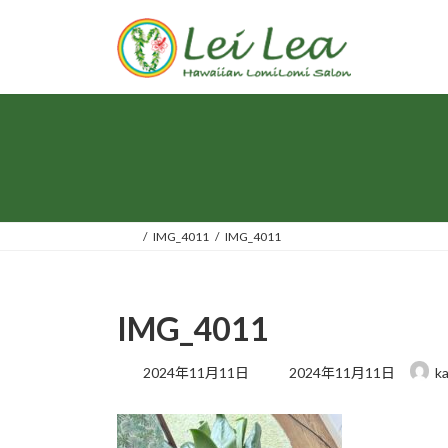
コ
ナ
ン
ビ
テ
ゲ
ン
ー
ツ
シ
へ
ョ
ス
ン
キ
に
ッ
移
プ
動
IMG_4011
IMG_4011
IMG_4011
最
2024年11月11日
2024年11月11日
k
終
更
新