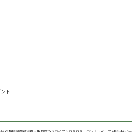
ゼント
right © 静岡県御殿場市・裾野市のハワイアンロミロミサロン｜レイレア All Rights Rese