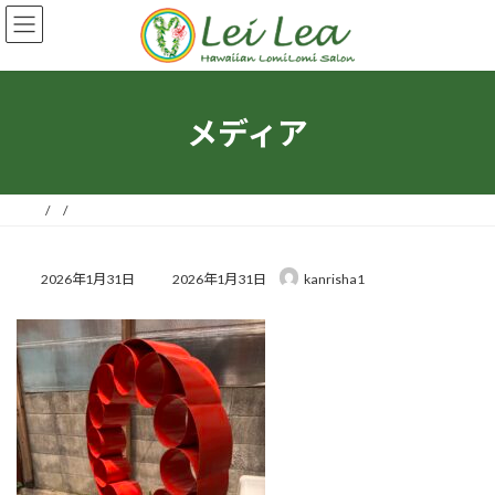
コ
ナ
ン
ビ
テ
ゲ
ン
ー
ツ
シ
へ
ョ
メディア
ス
ン
キ
に
ッ
移
プ
動
最
2026年1月31日
2026年1月31日
kanrisha1
終
更
新
日
時
: