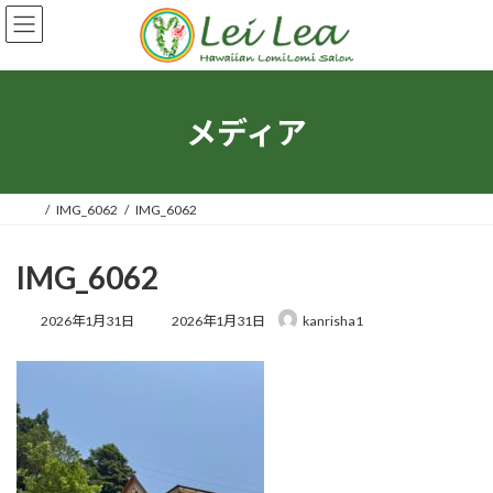
コ
ナ
ン
ビ
テ
ゲ
ン
ー
ツ
シ
へ
ョ
メディア
ス
ン
キ
に
ッ
移
プ
動
IMG_6062
IMG_6062
IMG_6062
最
2026年1月31日
2026年1月31日
kanrisha1
終
更
新
日
時
: