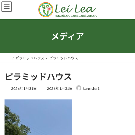
コ
ナ
ン
ビ
テ
ゲ
ン
ー
ツ
シ
へ
ョ
メディア
ス
ン
キ
に
ッ
移
プ
動
ピラミッドハウス
ピラミッドハウス
ピラミッドハウス
最
2026年1月31日
2026年1月31日
kanrisha1
終
更
新
日
時
: