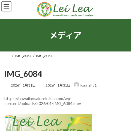
コ
ナ
ン
ビ
テ
ゲ
ン
ー
ツ
シ
へ
ョ
メディア
ス
ン
キ
に
ッ
移
プ
動
IMG_6084
IMG_6084
IMG_6084
最
2026年1月31日
2026年1月31日
kanrisha1
終
更
https://hawaiiansalon-leilea.com/wp-
新
content/uploads/2026/01/IMG_6084.mov
日
時
: