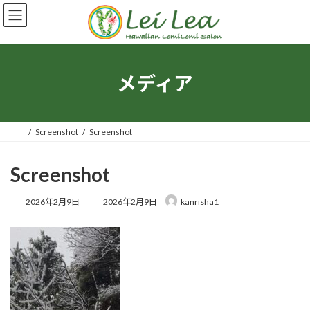
コ
ナ
ン
ビ
テ
ゲ
ン
ー
ツ
シ
へ
ョ
メディア
ス
ン
キ
に
ッ
移
プ
動
Screenshot
Screenshot
Screenshot
最
2026年2月9日
2026年2月9日
kanrisha1
終
更
新
日
時
: