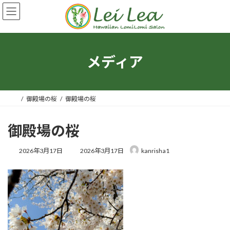
コ
ナ
ン
ビ
テ
ゲ
ン
ー
ツ
シ
へ
ョ
メディア
ス
ン
キ
に
ッ
移
プ
動
御殿場の桜
御殿場の桜
御殿場の桜
最
2026年3月17日
2026年3月17日
kanrisha1
終
更
新
日
時
: