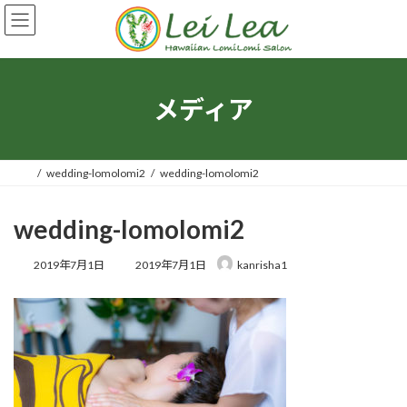
コ
ナ
ン
ビ
テ
ゲ
ン
ー
ツ
シ
へ
ョ
メディア
ス
ン
キ
に
ッ
移
プ
動
wedding-lomolomi2
wedding-lomolomi2
wedding-lomolomi2
最
2019年7月1日
2019年7月1日
kanrisha1
終
更
新
日
時
: