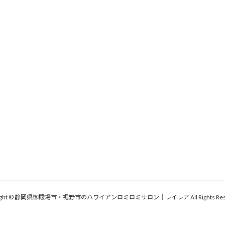
right © 静岡県御殿場市・裾野市のハワイアンロミロミサロン｜レイレア All Rights Rese