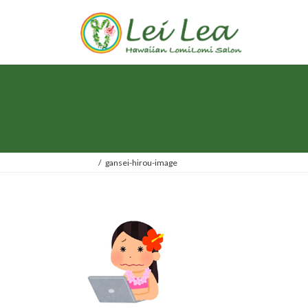
コ
ナ
ン
ビ
テ
ゲ
ン
ー
ツ
シ
へ
ョ
ス
ン
キ
に
ッ
移
プ
動
gansei-hirou-image