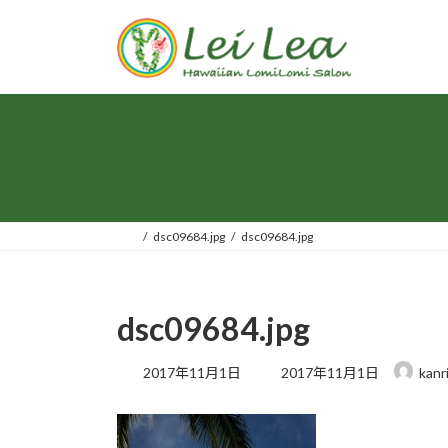
コ
ナ
ン
ビ
テ
ゲ
ン
ー
ツ
シ
へ
ョ
ス
ン
キ
に
ッ
移
プ
動
dsc09684.jpg
dsc09684.jpg
dsc09684.jpg
最
2017年11月1日
2017年11月1日
kanr
終
更
新