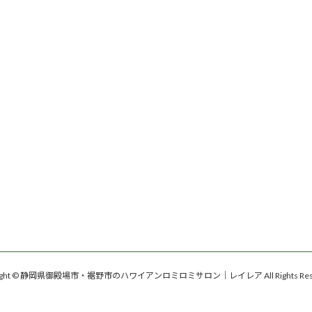
right © 静岡県御殿場市・裾野市のハワイアンロミロミサロン｜レイレア All Rights Rese