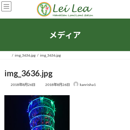
コ
ナ
ン
ビ
テ
ゲ
ン
ー
ツ
シ
へ
ョ
メディア
ス
ン
キ
に
ッ
移
プ
動
img_3636.jpg
img_3636.jpg
img_3636.jpg
最
2018年8月26日
2018年8月26日
kanrisha1
終
更
新
日
時
: