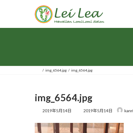
コ
ナ
ン
ビ
テ
ゲ
ン
ー
ツ
シ
へ
ョ
ス
ン
キ
に
ッ
移
プ
動
img_6564.jpg
img_6564.jpg
img_6564.jpg
最
2019年5月14日
2019年5月14日
kanr
終
更
新