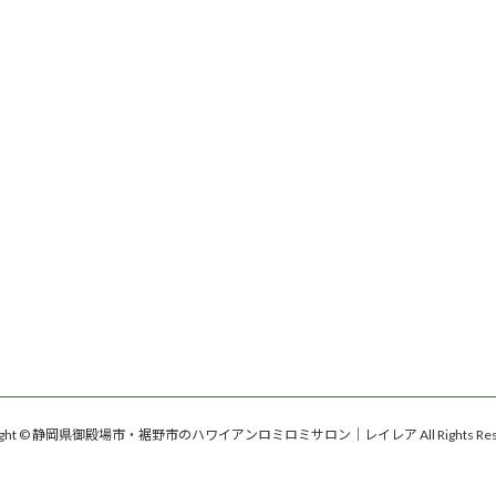
right © 静岡県御殿場市・裾野市のハワイアンロミロミサロン｜レイレア All Rights Rese