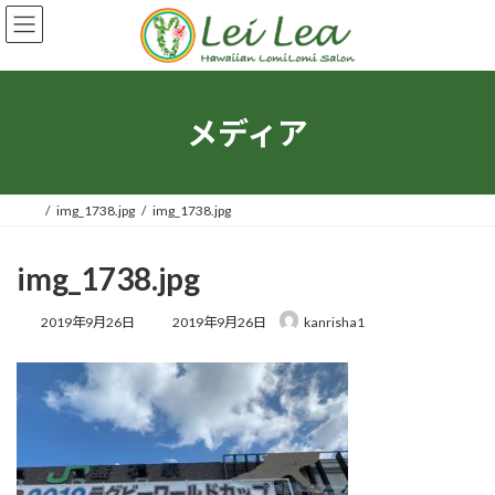
コ
ナ
ン
ビ
テ
ゲ
ン
ー
ツ
シ
へ
ョ
メディア
ス
ン
キ
に
ッ
移
プ
動
img_1738.jpg
img_1738.jpg
img_1738.jpg
最
2019年9月26日
2019年9月26日
kanrisha1
終
更
新
日
時
: