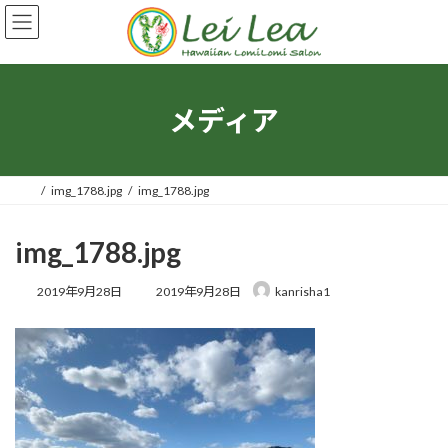
コ
ナ
ン
ビ
テ
ゲ
ン
ー
ツ
シ
へ
ョ
メディア
ス
ン
キ
に
ッ
移
プ
動
img_1788.jpg
img_1788.jpg
img_1788.jpg
最
2019年9月28日
2019年9月28日
kanrisha1
終
更
新
日
時
: