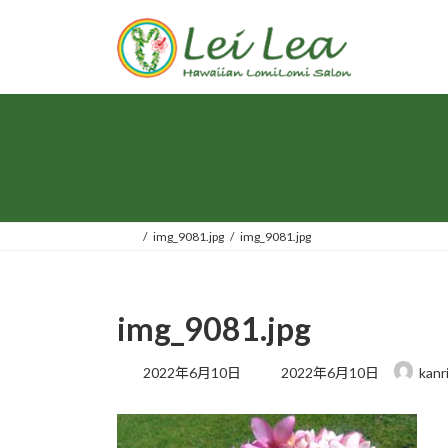
コ
ナ
ン
ビ
テ
ゲ
ン
ー
ツ
シ
へ
ョ
ス
ン
キ
に
ッ
移
プ
動
img_9081.jpg
img_9081.jpg
img_9081.jpg
最
2022年6月10日
2022年6月10日
kanr
終
更
新