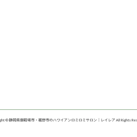
right © 静岡県御殿場市・裾野市のハワイアンロミロミサロン｜レイレア All Rights Rese