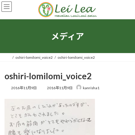
コ
ナ
ン
ビ
テ
ゲ
ン
ー
ツ
シ
へ
ョ
メディア
ス
ン
キ
に
ッ
移
プ
動
oshiri-lomilomi_voice2
oshiri-lomilomi_voice2
oshiri-lomilomi_voice2
最
2016年11月9日
2016年11月9日
kanrisha1
終
更
新
日
時
: