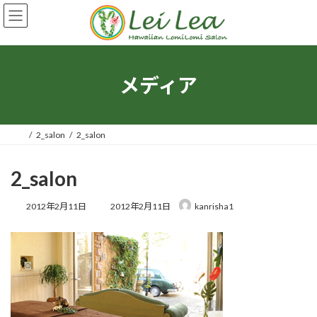
コ
ナ
ン
ビ
テ
ゲ
ン
ー
ツ
シ
へ
ョ
メディア
ス
ン
キ
に
ッ
移
プ
動
2_salon
2_salon
2_salon
最
2012年2月11日
2012年2月11日
kanrisha1
終
更
新
日
時
: