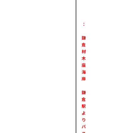
：
鎌
倉
材
木
座
海
岸
鎌
倉
駅
よ
り
バ