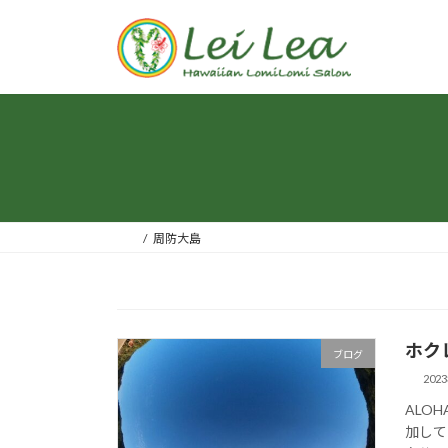
コ
ナ
ン
ビ
テ
ゲ
ン
ー
ツ
シ
へ
ョ
ス
ン
キ
に
ッ
移
プ
動
周防大島
ホク
ブログ
202
ALO
加して