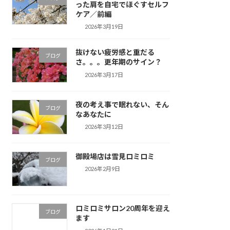
った肩を自宅でほぐすセルフ
ケア／前編
2026年3月19日
抜けない疲労感と重だる
ブログ
さ。。。更年期のサイン？
2026年3月17日
夜の考え事で眠れない、そん
ブログ
なあなたに
2026年3月12日
御殿場店は雪見ロミロミ
ブログ
2026年2月9日
ロミロミサロン20周年を迎え
ブログ
ます