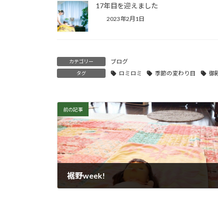
17年目を迎えました
2023年2月1日
ブログ
カテゴリー
ロミロミ
季節の変わり目
御
タグ
前の記事
裾野week!
2017年9月25日