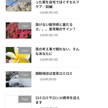
った肩を自宅でほぐすセルフ
ケア／前編
2026年3月19日
抜けない疲労感と重だる
ブログ
さ。。。更年期のサイン？
2026年3月17日
夜の考え事で眠れない、そん
ブログ
なあなたに
2026年3月12日
御殿場店は雪見ロミロミ
ブログ
2026年2月9日
ロミロミサロン20周年を迎え
ブログ
ます