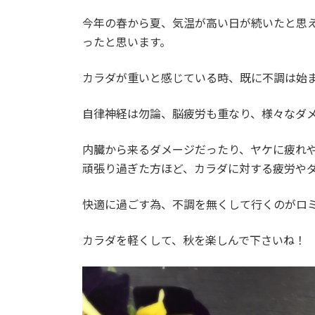
日
時
今年の春から夏、気温が高い日が続いたと思
:
ったと思います。
カラダが重いと感じている時、既に不調は始
自律神経は勿論、脳疲労も重なり、様々なダ
内臓から来るダメージだったり、ヤケに疲れ
頑張り過ぎた方ほど、カラダに対する疲労や
快適に過ごす為、不調を無くして行くのがロ
カラダを軽くして、秋を楽しんで下さいね！