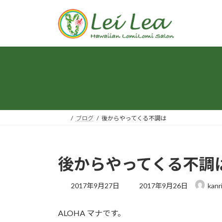
コ
ナ
ン
ビ
テ
ゲ
ン
ー
ツ
シ
へ
ョ
ス
ン
キ
に
ッ
移
プ
動
ブログ
後からやってくる不調は
後からやってくる不調
最
2017年9月27日
2017年9月26日
kanr
終
更
ALOHA マナです。
新