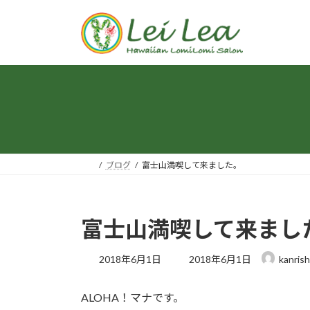
コ
ナ
ン
ビ
テ
ゲ
ン
ー
ツ
シ
へ
ョ
ス
ン
キ
に
ッ
移
プ
動
ブログ
富士山満喫して来ました。
富士山満喫して来まし
最
2018年6月1日
2018年6月1日
kanris
終
更
ALOHA！マナです。
新