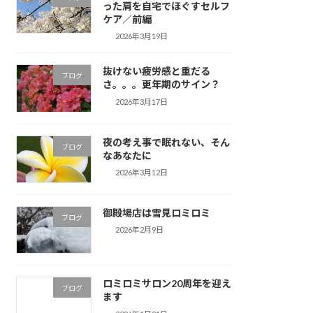
った肩を自宅でほぐすセルフ
ケア／前編
2026年3月19日
抜けない疲労感と重だる
ブログ
さ。。。更年期のサイン？
2026年3月17日
夜の考え事で眠れない、そん
ブログ
なあなたに
2026年3月12日
御殿場店は雪見ロミロミ
ブログ
2026年2月9日
ロミロミサロン20周年を迎え
ブログ
ます